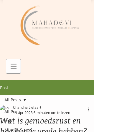
Post
All Posts
Chandna Liefaart
All Posts
19 apr 2023
5 minuten om te lezen
Wat is gemoedsrust en
Yoga
hoe kun je vrede hebben?
Mind & Stress