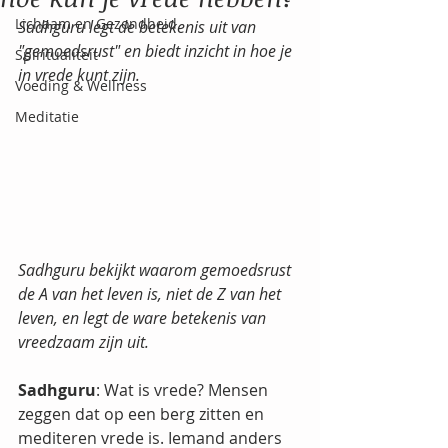
Lichaam en Gezondheid
Sadhguru legt de betekenis uit van 
"gemoedsrust" en biedt inzicht in hoe je 
Spiritualiteit
in vrede kunt zijn.
Voeding & Wellness
Meditatie
Sadhguru bekijkt waarom gemoedsrust 
de A van het leven is, niet de Z van het 
leven, en legt de ware betekenis van 
vreedzaam zijn uit.
Sadhguru
: Wat is vrede? Mensen 
zeggen dat op een berg zitten en 
mediteren vrede is. Iemand anders 